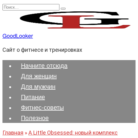
Перейти
Search
к
for:
содержанию
GoodLooker
Сайт о фитнесе и тренировках
Начните отсюда
Для женщин
Для мужчин
Питание
Фитнес-советы
Полезноe
Главная
»
A Little Obsessed: новый комплекс