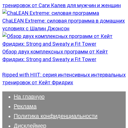
тренировок от Саги Калев для мужчин и женщин
ChaLEAN Extreme: силовая программа в домашних
условиях с Шалин Джонсон
Обзор двух комплексных программ от Кейт
Фридрих: Strong and Sweaty и Fit Tower
Ripped with HIIT: серия интенсивных интервальных
тренировок от Кейт Фридрих
На главную
Реклама
Политика конфиденциальности
Дисклеймер