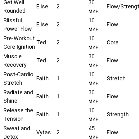
Get Well
30
Elise
2
Flow/Streng
Rounded
мин
Blissful
10
Elise
2
Flow
Power Flow
мин
Pre-Workout
10
Ted
2
Core
Core Ignition
мин
Muscle
30
Ted
2
Flow
Recovery
мин
Post-Cardio
10
Faith
1
Stretch
Stretch
мин
Radiate and
30
Faith
1
Flow
Shine
мин
Release the
10
Faith
1
Strength
Tension
мин
Sweat and
45
Vytas
2
Flow
Detox
мин