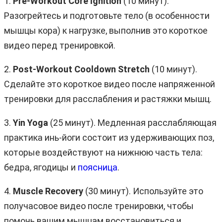
1.
Pre-Workout Core Ignition
(10 минут).
Разогрейтесь и подготовьте тело (в особенности
мышцы кора) к нагрузке, выполнив это короткое
видео перед тренировкой.
2.
Post-Workout Cooldown Stretch
(10 минут).
Сделайте это короткое видео после напряженной
тренировки для расслабления и растяжки мышц.
3.
Yin Yoga
(25 минут). Медленная расслабляющая
практика инь-йоги состоит из удерживающих поз,
которые воздействуют на нижнюю часть тела:
бедра, ягодицы и
поясница
.
4.
Muscle Recovery
(30 минут). Используйте это
получасовое видео после тренировки, чтобы
помочь вашим мышцам восстановиться и