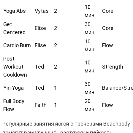
10
Yoga Abs
Vytas
2
Core
мин
Get
30
Elise
2
Core
Centered
мин
10
Cardio Burn
Elise
2
Flow
мин
Post-
10
Workout
Ted
2
Strength
мин
Cooldown
30
Yin Yoga
Ted
1
Balance/Str
мин
Full Body
20
Faith
1
Flow
Flow
мин
Регулярные занятия йогой с тренерами Beachbody
помогут вам улучшить растяжку и гибкость,