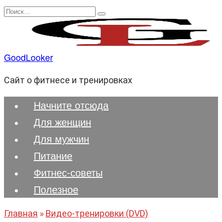
Перейти
Search
к
for:
содержанию
GoodLooker
Сайт о фитнесе и тренировках
Начните отсюда
Для женщин
Для мужчин
Питание
Фитнес-советы
Полезноe
Главная
»
Видео-тренировки (DVD)