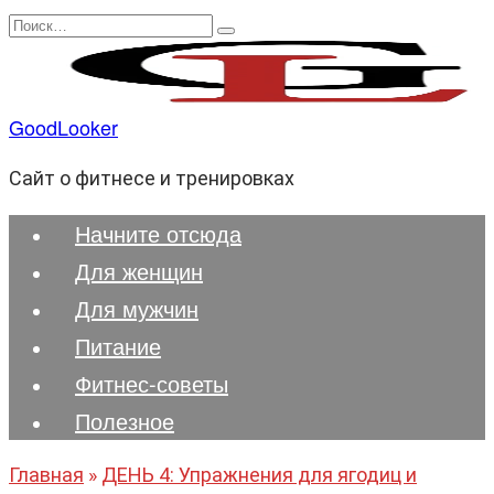
Перейти
Search
к
for:
содержанию
GoodLooker
Сайт о фитнесе и тренировках
Начните отсюда
Для женщин
Для мужчин
Питание
Фитнес-советы
Полезноe
Главная
»
ДЕНЬ 4: Упражнения для ягодиц и