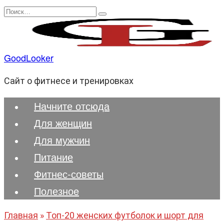
Перейти
Search
к
for:
содержанию
GoodLooker
Сайт о фитнесе и тренировках
Начните отсюда
Для женщин
Для мужчин
Питание
Фитнес-советы
Полезноe
Главная
»
Топ-20 женских футболок и шорт для