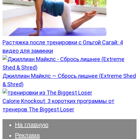
Растяжка после тренировки с Ольгой Сагай: 4
видео для заминки
Джиллиан Майклс — Сбрось лишнее (Extreme Shed
& Shred)
Calorie Knockout: 3 коротких программы от
тренеров The Biggest Loser
На главную
Реклама