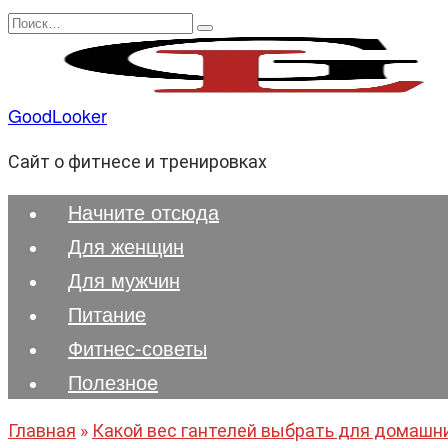
Перейти
Search
к
for:
содержанию
GoodLooker
Сайт о фитнесе и тренировках
Начните отсюда
Для женщин
Для мужчин
Питание
Фитнес-советы
Полезноe
Главная
»
Какой вес гантелей выбрать для домашн