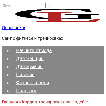
Перейти
Search
к
for:
содержанию
GoodLooker
Сайт о фитнесе и тренировках
Начните отсюда
Для женщин
Для мужчин
Питание
Фитнес-советы
Полезноe
Главная
»
Кардио-тренировка для людей с