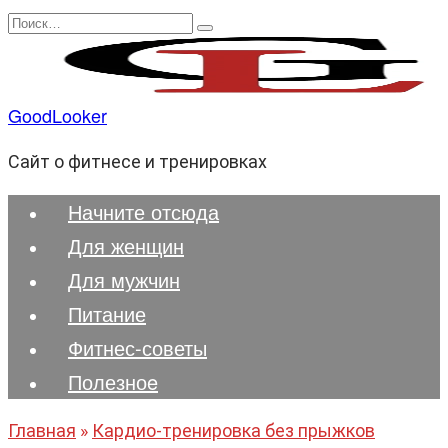
Перейти
Search
к
for:
содержанию
GoodLooker
Сайт о фитнесе и тренировках
Начните отсюда
Для женщин
Для мужчин
Питание
Фитнес-советы
Полезноe
Главная
»
Кардио-тренировка без прыжков