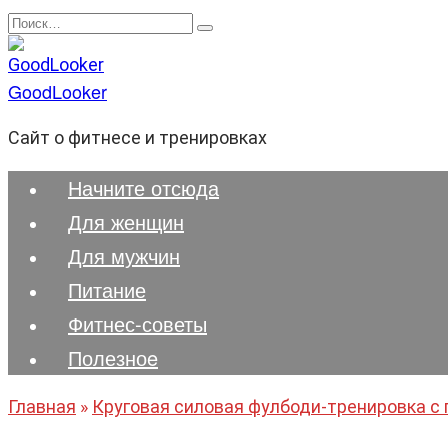
Перейти
Search
к
for:
содержанию
GoodLooker
Сайт о фитнесе и тренировках
Начните отсюда
Для женщин
Для мужчин
Питание
Фитнес-советы
Полезноe
Главная
»
Круговая силовая фулбоди-тренировка с 