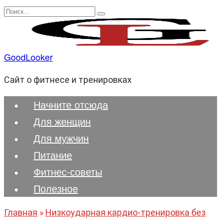
Перейти
Search
к
for:
содержанию
GoodLooker
Сайт о фитнесе и тренировках
Начните отсюда
Для женщин
Для мужчин
Питание
Фитнес-советы
Полезноe
Главная
»
Низкоударная кардио-тренировка без