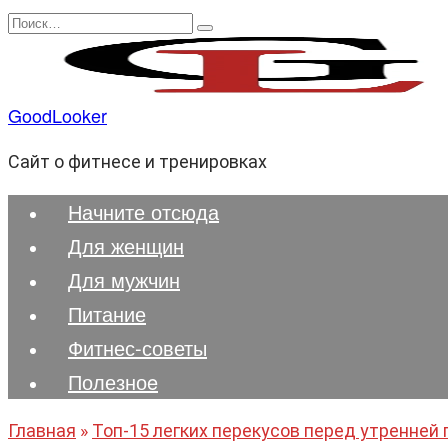
Перейти
Search
к
for:
содержанию
GoodLooker
Сайт о фитнесе и тренировках
Начните отсюда
Для женщин
Для мужчин
Питание
Фитнес-советы
Полезноe
Главная
»
Топ-15 легких перекусов перед утренней 