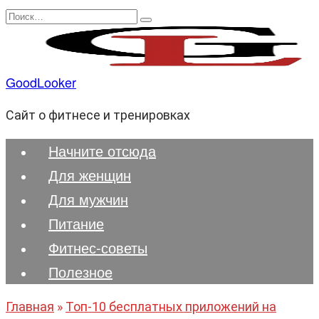
Перейти
Search
к
for:
содержанию
GoodLooker
Сайт о фитнесе и тренировках
Начните отсюда
Для женщин
Для мужчин
Питание
Фитнес-советы
Полезноe
Главная
»
Топ-10 бесплатных приложений на