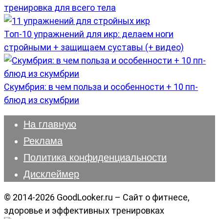
тренировка для всего тела
Топ-10 упражнений для икр: делаем ноги
стройными + защищаем суставы (+ видео)
Скумбрия: в чем польза и особенности + 10 пп-
блюд из скумбрии
На главную
Реклама
Политика конфиденциальности
Дисклеймер
© 2014-2026 GoodLooker.ru – Сайт о фитнесе,
здоровье и эффективных тренировках