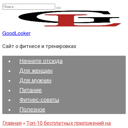
Перейти
Search
к
for:
содержанию
GoodLooker
Сайт о фитнесе и тренировках
Начните отсюда
Для женщин
Для мужчин
Питание
Фитнес-советы
Полезноe
Главная
»
Топ-10 бесплатных приложений на