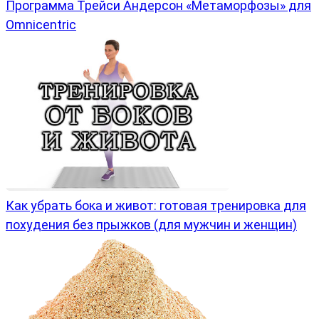
Программа Трейси Андерсон «Метаморфозы» для
Omnicentric
Как убрать бока и живот: готовая тренировка для
похудения без прыжков (для мужчин и женщин)