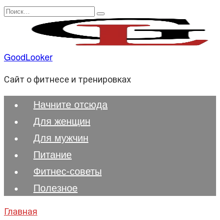
Перейти
Search
к
for:
содержанию
GoodLooker
Сайт о фитнесе и тренировках
Начните отсюда
Для женщин
Для мужчин
Питание
Фитнес-советы
Полезноe
Главная