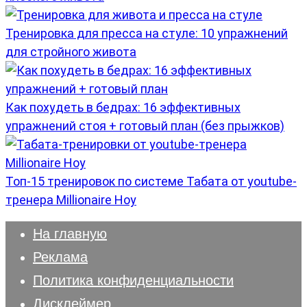
Тренировка для пресса на стуле: 10 упражнений
для стройного живота
Как похудеть в бедрах: 16 эффективных
упражнений стоя + готовый план (без прыжков)
Топ-15 тренировок по системе Табата от youtube-
тренера Millionaire Hoy
На главную
Реклама
Политика конфиденциальности
Дисклеймер