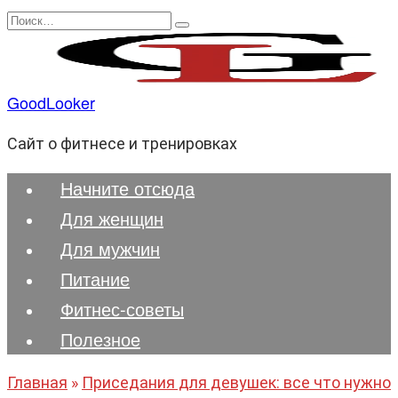
Перейти
Search
к
for:
содержанию
GoodLooker
Сайт о фитнесе и тренировках
Начните отсюда
Для женщин
Для мужчин
Питание
Фитнес-советы
Полезноe
Главная
»
Приседания для девушек: все что нужно