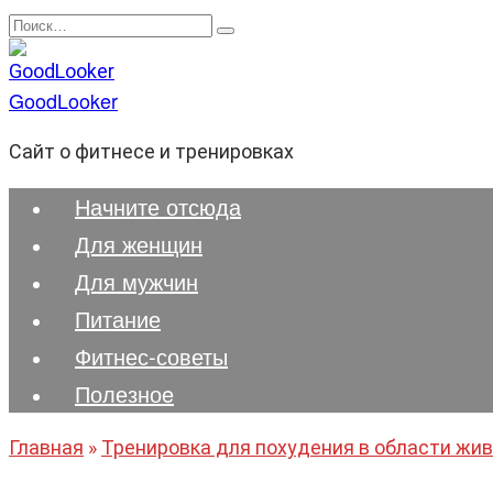
Перейти
Search
к
for:
содержанию
GoodLooker
Сайт о фитнесе и тренировках
Начните отсюда
Для женщин
Для мужчин
Питание
Фитнес-советы
Полезноe
Главная
»
Тренировка для похудения в области жив