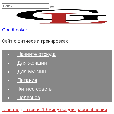
Перейти
Search
к
for:
содержанию
GoodLooker
Сайт о фитнесе и тренировках
Начните отсюда
Для женщин
Для мужчин
Питание
Фитнес-советы
Полезноe
Главная
»
Готовая 10-минутка для расслабления