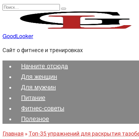
Перейти
Search
к
for:
содержанию
GoodLooker
Сайт о фитнесе и тренировках
Начните отсюда
Для женщин
Для мужчин
Питание
Фитнес-советы
Полезноe
Главная
»
Топ-35 упражнений для раскрытия тазобе