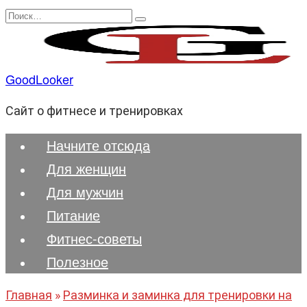
Перейти
Search
к
for:
содержанию
GoodLooker
Сайт о фитнесе и тренировках
Начните отсюда
Для женщин
Для мужчин
Питание
Фитнес-советы
Полезноe
Главная
»
Разминка и заминка для тренировки на