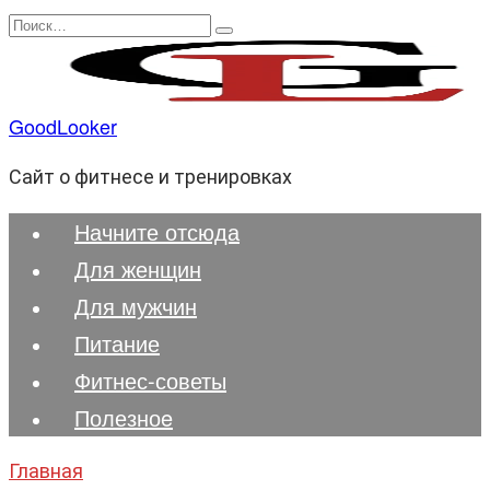
Перейти
Search
к
for:
содержанию
GoodLooker
Сайт о фитнесе и тренировках
Начните отсюда
Для женщин
Для мужчин
Питание
Фитнес-советы
Полезноe
Главная