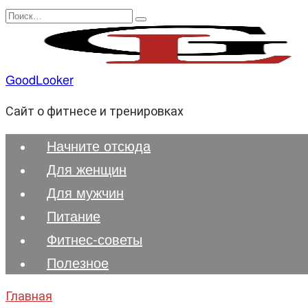
Перейти
Search
к
for:
содержанию
GoodLooker
Сайт о фитнесе и тренировках
Начните отсюда
Для женщин
Для мужчин
Питание
Фитнес-советы
Полезноe
Главная