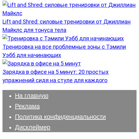
Lift and Shred: силовые тренировки от Джиллиан
Майклс для тонуса тела
Тренировка на все проблемные зоны с Тэмили
Уэбб для начинающих
Зарядка в офисе на 5 минут: 20 простых
упражнений сидя на стуле для каждого
На главную
Реклама
Политика конфиденциальности
Дисклеймер