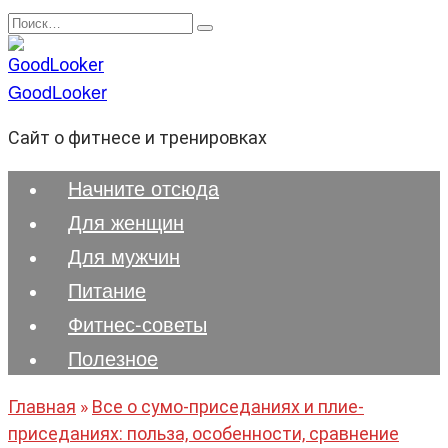
Перейти
Search
к
for:
содержанию
GoodLooker
Сайт о фитнесе и тренировках
Начните отсюда
Для женщин
Для мужчин
Питание
Фитнес-советы
Полезноe
Главная
»
Все о сумо-приседаниях и плие-
приседаниях: польза, особенности, сравнение