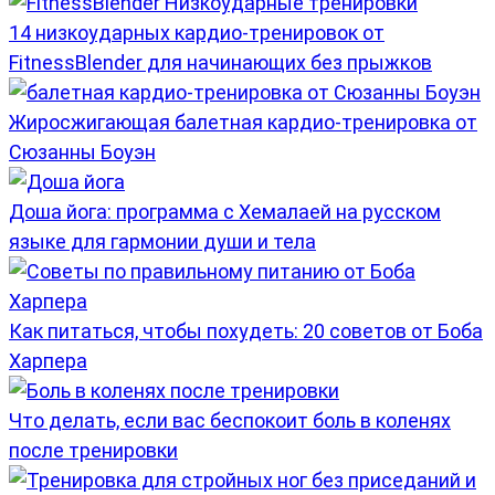
14 низкоударных кардио-тренировок от
FitnessBlender для начинающих без прыжков
Жиросжигающая балетная кардио-тренировка от
Сюзанны Боуэн
Доша йога: программа с Хемалаей на русском
языке для гармонии души и тела
Как питаться, чтобы похудеть: 20 советов от Боба
Харпера
Что делать, если вас беспокоит боль в коленях
после тренировки