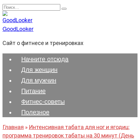
Перейти
Search
к
for:
содержанию
GoodLooker
Сайт о фитнесе и тренировках
Начните отсюда
Для женщин
Для мужчин
Питание
Фитнес-советы
Полезноe
Главная
»
Интенсивная табата для ног и ягодиц:
программа тренировок табаты на 30 минут (День