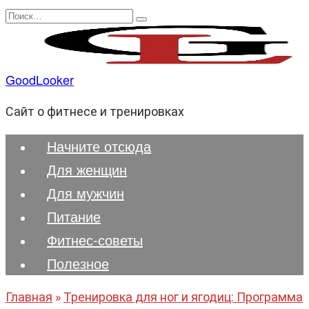
Перейти
Search
к
for:
содержанию
GoodLooker
Сайт о фитнесе и тренировках
Начните отсюда
Для женщин
Для мужчин
Питание
Фитнес-советы
Полезноe
Главная
»
Тренировка для ног и ягодиц: Программа