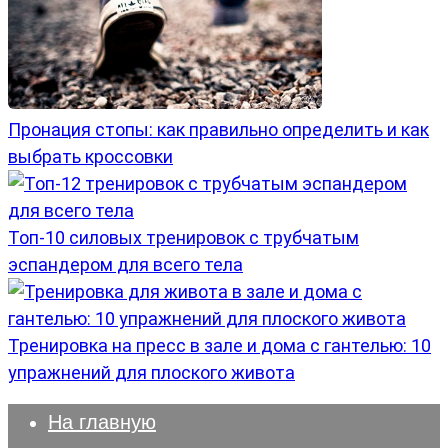
Пронация стопы: как правильно определить и как
выбрать кроссовки
Топ-10 силовых тренировок с трубчатым
эспандером для всего тела
Тренировка на пресс в зале и дома с гантелью: 10
упражнений для плоского живота
На главную