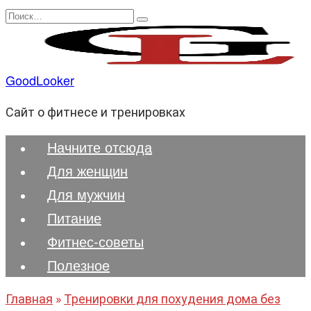
Перейти
Search
к
for:
содержанию
GoodLooker
Сайт о фитнесе и тренировках
Начните отсюда
Для женщин
Для мужчин
Питание
Фитнес-советы
Полезноe
Главная
»
Тренировки для похудения дома без