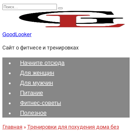
Перейти
Search
к
for:
содержанию
GoodLooker
Сайт о фитнесе и тренировках
Начните отсюда
Для женщин
Для мужчин
Питание
Фитнес-советы
Полезноe
Главная
»
Тренировки для похудения дома без