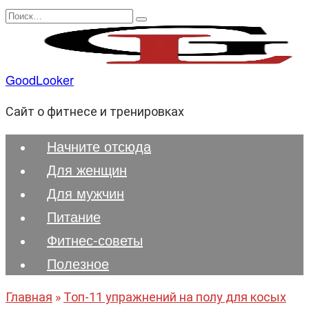
Перейти
Search
к
for:
содержанию
GoodLooker
Сайт о фитнесе и тренировках
Начните отсюда
Для женщин
Для мужчин
Питание
Фитнес-советы
Полезноe
Главная
»
Топ-11 упражнений на полу для косых