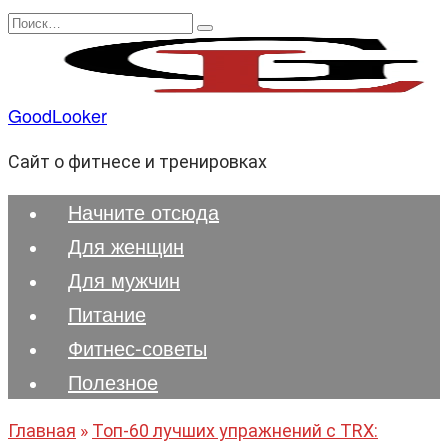
Перейти
Search
к
for:
содержанию
GoodLooker
Сайт о фитнесе и тренировках
Начните отсюда
Для женщин
Для мужчин
Питание
Фитнес-советы
Полезноe
Главная
»
Топ-60 лучших упражнений с TRX: