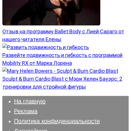
Отзыв на программу Ballet Body с Лией Сараго от
нашего читателя Елены
Развейте подвижность и гибкость с программой
Mobility RX от Марка Лорена
Sculpt & Burn Cardio Blast с Мэри Хелен Бауэрс: 2
тренировки для стройной фигуры
На главную
Реклама
Политика конфиденциальности
Дисклеймер