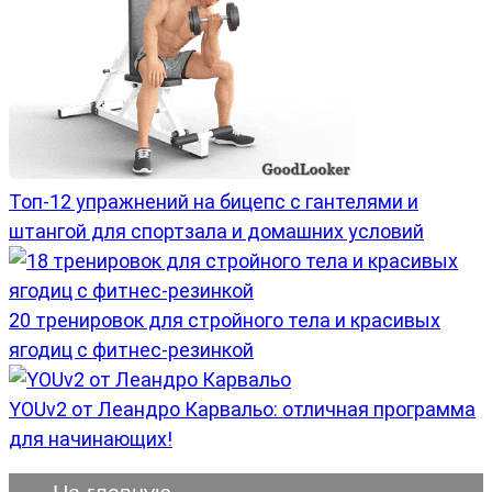
Топ-12 упражнений на бицепс с гантелями и
штангой для спортзала и домашних условий
20 тренировок для стройного тела и красивых
ягодиц с фитнес-резинкой
YOUv2 от Леандро Карвальо: отличная программа
для начинающих!
На главную