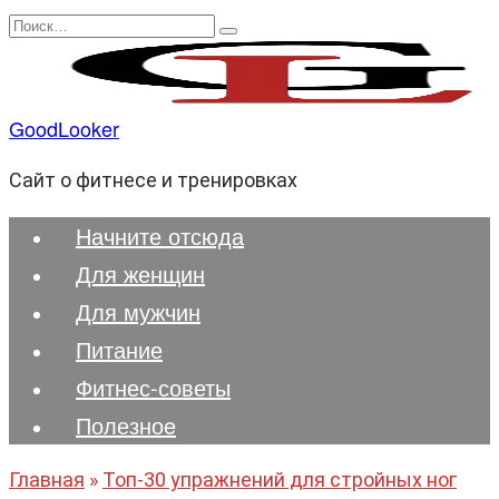
Перейти
Search
к
for:
содержанию
GoodLooker
Сайт о фитнесе и тренировках
Начните отсюда
Для женщин
Для мужчин
Питание
Фитнес-советы
Полезноe
Главная
»
Топ-30 упражнений для стройных ног