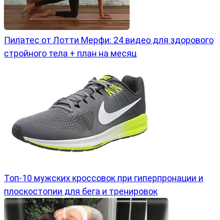
Пилатес от Лотти Мерфи: 24 видео для здорового
стройного тела + план на месяц
Топ-10 мужских кроссовок при гиперпронации и
плоскостопии для бега и тренировок