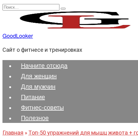
Перейти
Search
к
for:
содержанию
GoodLooker
Сайт о фитнесе и тренировках
Начните отсюда
Для женщин
Для мужчин
Питание
Фитнес-советы
Полезноe
Главная
»
Топ-50 упражнений для мышц живота + го