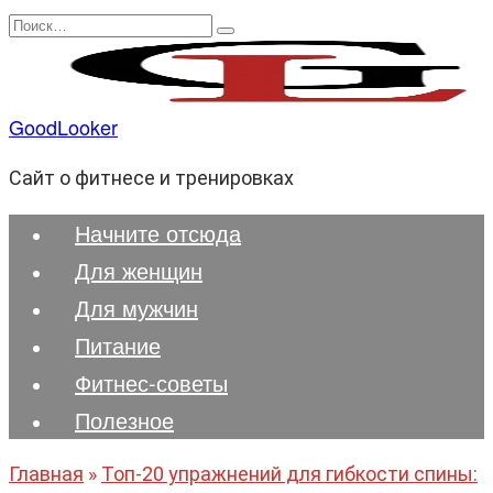
Перейти
Search
к
for:
содержанию
GoodLooker
Сайт о фитнесе и тренировках
Начните отсюда
Для женщин
Для мужчин
Питание
Фитнес-советы
Полезноe
Главная
»
Топ-20 упражнений для гибкости спины: