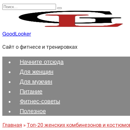
Перейти
Search
к
for:
содержанию
GoodLooker
Сайт о фитнесе и тренировках
Начните отсюда
Для женщин
Для мужчин
Питание
Фитнес-советы
Полезноe
Главная
»
Топ-20 женских комбинезонов и костюмов 