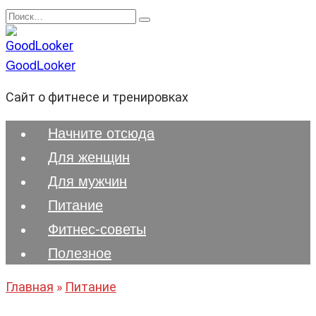
Перейти
Search
к
for:
содержанию
GoodLooker
Сайт о фитнесе и тренировках
Начните отсюда
Для женщин
Для мужчин
Питание
Фитнес-советы
Полезноe
Главная
»
Питание