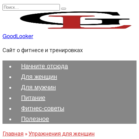
Перейти
Search
к
for:
содержанию
GoodLooker
Сайт о фитнесе и тренировках
Начните отсюда
Для женщин
Для мужчин
Питание
Фитнес-советы
Полезноe
Главная
»
Упражнения для женщин