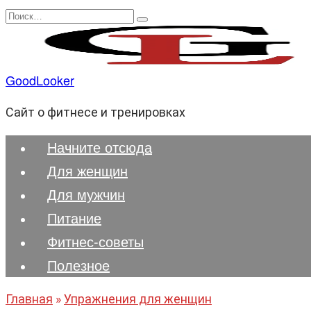
Перейти
Search
к
for:
содержанию
GoodLooker
Сайт о фитнесе и тренировках
Начните отсюда
Для женщин
Для мужчин
Питание
Фитнес-советы
Полезноe
Главная
»
Упражнения для женщин