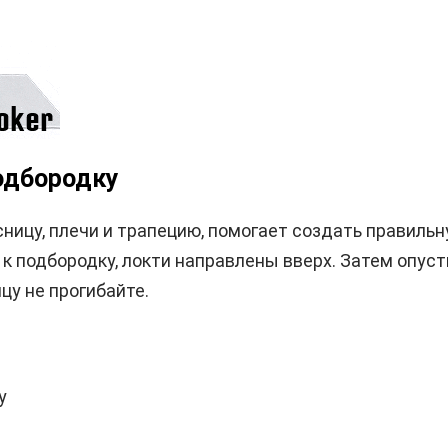
подбородку
сницу, плечи и трапецию, помогает создать правиль
к подбородку, локти направлены вверх. Затем опусти
цу не прогибайте.