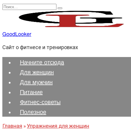
Перейти
Search
к
for:
содержанию
GoodLooker
Сайт о фитнесе и тренировках
Начните отсюда
Для женщин
Для мужчин
Питание
Фитнес-советы
Полезноe
Главная
»
Упражнения для женщин