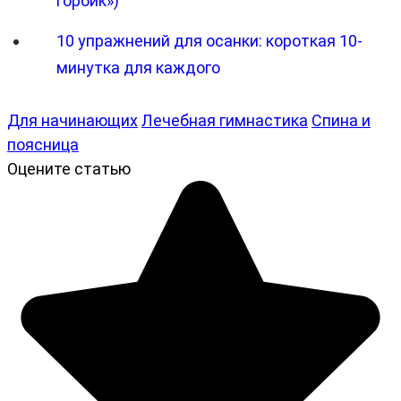
горбик»)
10 упражнений для осанки: короткая 10-
минутка для каждого
Для начинающих
Лечебная гимнастика
Спина и
поясница
Оцените статью