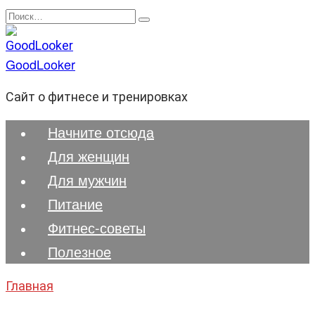
Перейти
Search
к
for:
содержанию
GoodLooker
Сайт о фитнесе и тренировках
Начните отсюда
Для женщин
Для мужчин
Питание
Фитнес-советы
Полезноe
Главная