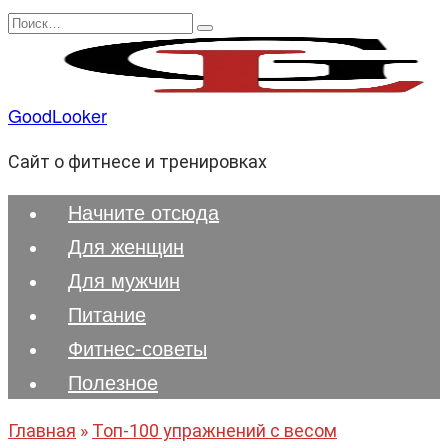
Перейти
Search
к
for:
содержанию
GoodLooker
Сайт о фитнесе и тренировках
Начните отсюда
Для женщин
Для мужчин
Питание
Фитнес-советы
Полезноe
Главная
»
Топ-100 упражнений с весом