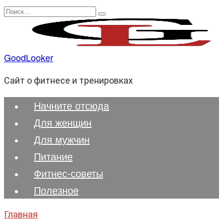
Перейти
Search
к
for:
содержанию
GoodLooker
Сайт о фитнесе и тренировках
Начните отсюда
Для женщин
Для мужчин
Питание
Фитнес-советы
Полезноe
Главная