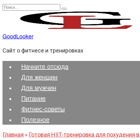
Перейти
Search
к
for:
содержанию
GoodLooker
Сайт о фитнесе и тренировках
Начните отсюда
Для женщин
Для мужчин
Питание
Фитнес-советы
Полезноe
Главная
»
Готовая HIIT-тренировка для похудения в