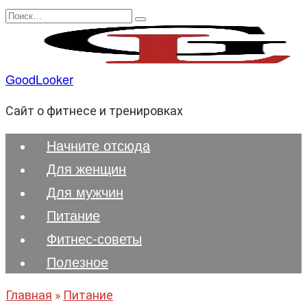
Перейти
Search
к
for:
содержанию
GoodLooker
Сайт о фитнесе и тренировках
Начните отсюда
Для женщин
Для мужчин
Питание
Фитнес-советы
Полезноe
Главная
»
Питание