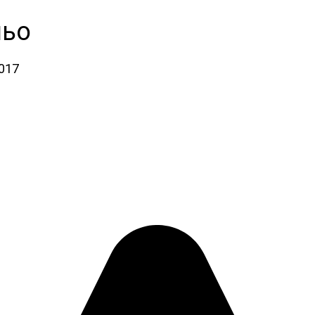
льо
2017