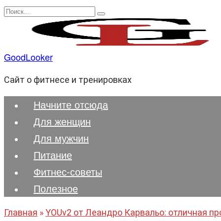
Перейти
Search
к
for:
содержанию
GoodLooker
Сайт о фитнесе и тренировках
Начните отсюда
Для женщин
Для мужчин
Питание
Фитнес-советы
Полезноe
Главная
»
YOUv2 от Леандро Карвальо: отличная п