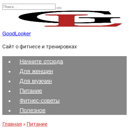
Перейти
Search
к
for:
содержанию
GoodLooker
Сайт о фитнесе и тренировках
Начните отсюда
Для женщин
Для мужчин
Питание
Фитнес-советы
Полезноe
Главная
»
Питание