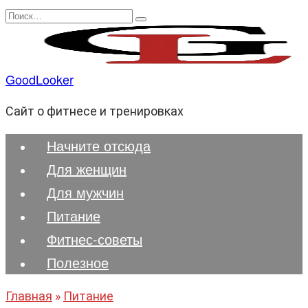
Перейти
Search
к
for:
содержанию
GoodLooker
Сайт о фитнесе и тренировках
Начните отсюда
Для женщин
Для мужчин
Питание
Фитнес-советы
Полезноe
Главная
»
Питание