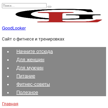
Перейти
Search
к
for:
содержанию
GoodLooker
Сайт о фитнесе и тренировках
Начните отсюда
Для женщин
Для мужчин
Питание
Фитнес-советы
Полезноe
Главная