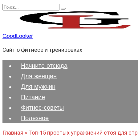
Перейти
Search
к
for:
содержанию
GoodLooker
Сайт о фитнесе и тренировках
Начните отсюда
Для женщин
Для мужчин
Питание
Фитнес-советы
Полезноe
Главная
»
Топ-15 простых упражнений стоя для стро