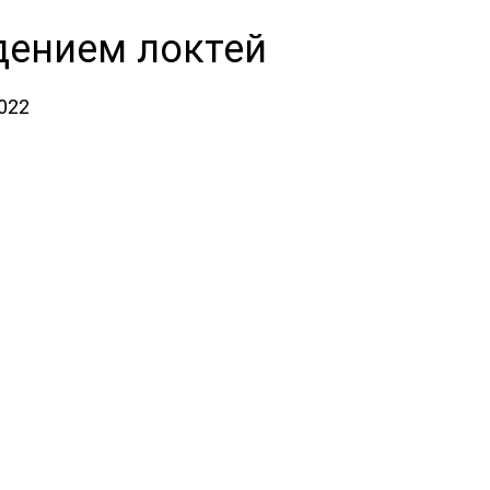
дением локтей
2022