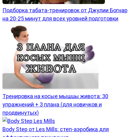
Подборка табата-тренировок от Джулии Богнар
на 20-25 минут для всех уровней подготовки
Тренировка на косые мышцы живота: 30
упражнений + 3 плана (для новичков и
продвинутых)
Body Step от Les Mills: степ-аэробика для