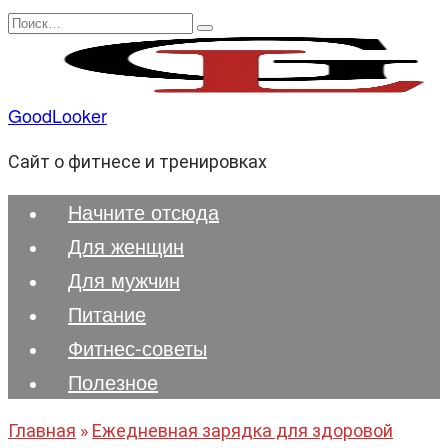
Перейти
Search
к
for:
содержанию
GoodLooker
Сайт о фитнесе и тренировках
Начните отсюда
Для женщин
Для мужчин
Питание
Фитнес-советы
Полезноe
Главная
»
Ежедневная зарядка для здоровой