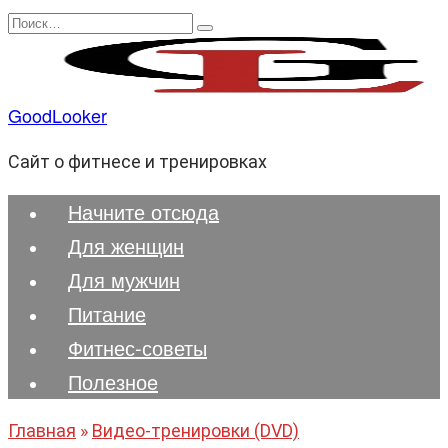
Перейти
Search
к
for:
содержанию
GoodLooker
Сайт о фитнесе и тренировках
Начните отсюда
Для женщин
Для мужчин
Питание
Фитнес-советы
Полезноe
Главная
»
Видео-тренировки (DVD)