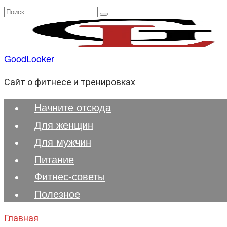
Перейти
Search
к
for:
содержанию
GoodLooker
Сайт о фитнесе и тренировках
Начните отсюда
Для женщин
Для мужчин
Питание
Фитнес-советы
Полезноe
Главная