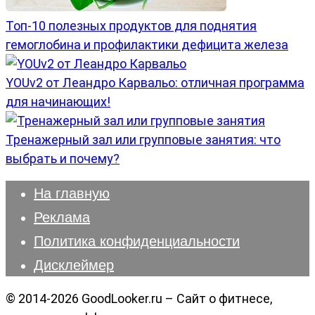
Топ-10 полезных продуктов для поднятия
гемоглобина и профилактики дефицита железа
YOUv2 от Леандро Карвальо: отличная программа
для начинающих!
Тренажерный зал или групповые занятия: что
выбрать и почему?
На главную
Реклама
Политика конфиденциальности
Дисклеймер
© 2014-2026 GoodLooker.ru – Сайт о фитнесе,