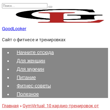
Перейти
Search
к
for:
содержанию
GoodLooker
Сайт о фитнесе и тренировках
Начните отсюда
Для женщин
Для мужчин
Питание
Фитнес-советы
Полезноe
Главная
»
GymVirtual: 10 кардио-тренировок от